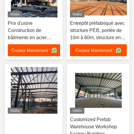
Vidéo
Vidéo
Prix d'usine
Entrepôt préfabriqué avec
Construction de
structure PEB, portée de
bâtiments en acier
10m à 60m, structure en
préfabriqués à grande
acier léger écologique
Causez Maintenant '
Causez Maintenant '
hauteur
Vidéo
Vidéo
Customized Prefab
Warehouse Workshop
Factory Building