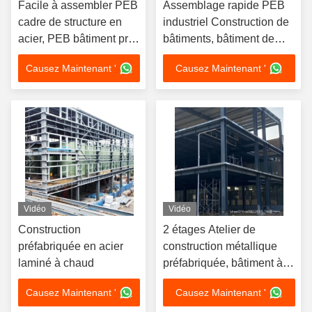
Facile à assembler PEB
Assemblage rapide PEB
cadre de structure en
industriel Construction de
acier, PEB bâtiment pré-
bâtiments, bâtiment de
construit avec joints
colonnes en acier
Causez Maintenant '
Causez Maintenant '
boulonnés
préfabriqué
Vidéo
Vidéo
Construction
2 étages Atelier de
préfabriquée en acier
construction métallique
laminé à chaud
préfabriquée, bâtiment à
deux étages en acier
Causez Maintenant '
Causez Maintenant '
moderne