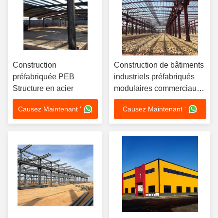
Construction
Construction de bâtiments
préfabriquée PEB
industriels préfabriqués
Structure en acier
modulaires commerciaux
PEB bâtiments
Causez Maintenant '
Causez Maintenant '
métalliques entrepôt