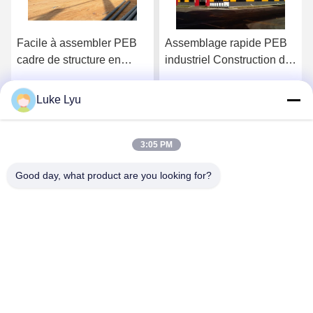
Facile à assembler PEB
Assemblage rapide PEB
cadre de structure en
industriel Construction de
acier, PEB bâtiment pré-
bâtiments, bâtiment de
construit avec joints
colonnes en acier
Luke Lyu
Causez Maintenant
Causez Maintenant
boulonnés
préfabriqué
3:05 PM
Good day, what product are you looking for?
Quanzhou Ridge Steel Structure Co.,Ltd.
luke@ridgesteelstructure.com
86-159-85955610
Jinjiang, Fujian, Chine