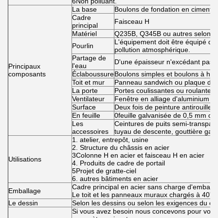
6Non polluant.
La base
Boulons de fondation en ciment et
Cadre
Faisceau H
principal
Matériel
Q235B, Q345B ou autres selon l
L'équipement doit être équipé d'un
Pourlin
pollution atmosphérique.
Partage de
D'une épaisseur n'excédant pas 
l'eau
Principaux
composants
Éclaboussure
Boulons simples et boulons à hau
Toit et mur
Panneau sandwich ou plaque de 
La porte
Portes coulissantes ou roulantes
Ventilateur
Fenêtre en alliage d'aluminium
Surface
Deux fois de peinture antirouille
En feuille
0feuille galvanisée de 0,5 mm o
Les
Ceintures de puits semi-transpare
accessoires
tuyau de descente, gouttière galv
1. atelier, entrepôt, usine
2. Structure du châssis en acier
3Colonne H en acier et faisceau H en acier
Utilisations
4. Produits de cadre de portail
5Projet de gratte-ciel
6. autres bâtiments en acier
Cadre principal en acier sans charge d'emballa
Emballage
Le toit et les panneaux muraux chargés à 40' 
Le dessin
Selon les dessins ou selon les exigences du cli
Si vous avez besoin nous concevons pour vous, s